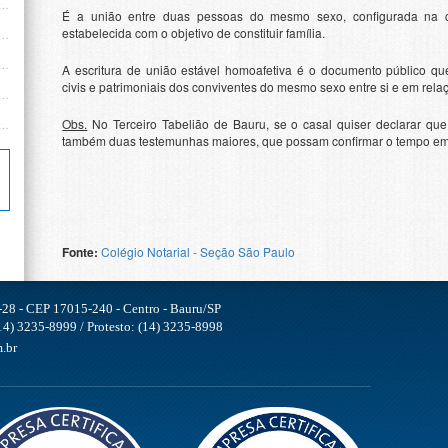
É a união entre duas pessoas do mesmo sexo, configurada na co
estabelecida com o objetivo de constituir família.
A escritura de união estável homoafetiva é o documento público qu
civis e patrimoniais dos conviventes do mesmo sexo entre si e em relaç
Obs.
No Terceiro Tabelião de Bauru, se o casal quiser declarar que
também duas testemunhas maiores, que possam confirmar o tempo em q
Fonte:
Colégio Notarial - Seção São Paulo
-28 - CEP 17015-240 - Centro - Bauru/SP
4) 3235-8999 / Protesto: (14) 3235-8998
.br