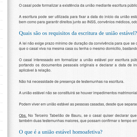
O casal pode formalizar a existência da união mediante escritura públi
A escritura pode ser utilizada para fixar a data do início da união es
bem como para garantir direitos junto ao INSS, convênios médicos, odon
Quais são os requisitos da escritura de união estável
A lei não exige prazo mínimo de duração da convivência para que se 
que o casal viva na mesma casa ou tenha o mesmo domicílio, bastando o 
O casal interessado em formalizar a união estável por escritura p
portando os documentos pessoais originais e declarar a data de i
aplicável à relação.
Não há necessidade de presença de testemunhas na escritura.
A união estável não se constituirá se houver impedimentos matrimoniai
Podem viver em união estável as pessoas casadas, desde que separada
Obs.
No Terceiro Tabelião de Bauru, se o casal quiser declarar que
também duas testemunhas maiores, que possam confirmar o tempo em q
O que é a união estável homoafetiva?