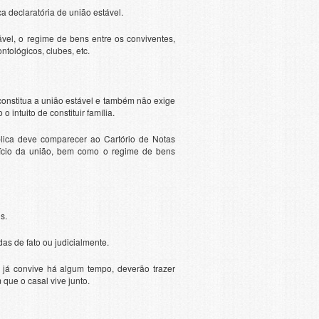
ca declaratória de união estável.
tável, o regime de bens entre os conviventes,
tológicos, clubes, etc.
?
constitua a união estável e também não exige
intuito de constituir família.
ública deve comparecer ao Cartório de Notas
nício da união, bem como o regime de bens
s.
s de fato ou judicialmente.
 já convive há algum tempo, deverão trazer
ue o casal vive junto.