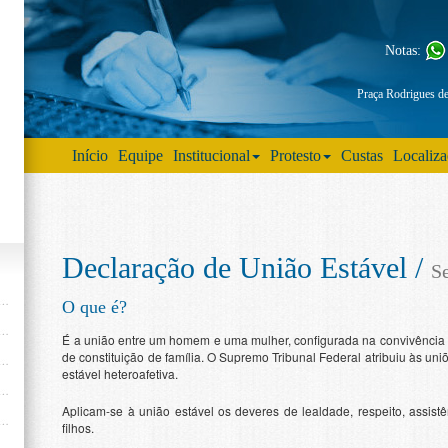
Notas:
Praça Rodrigues d
Início
Equipe
Institucional
Protesto
Custas
Localiz
Declaração de União Estável /
Se
O que é?
É a união entre um homem e uma mulher, configurada na convivência p
de constituição de família. O Supremo Tribunal Federal atribuiu às u
estável heteroafetiva.
Aplicam-se à união estável os deveres de lealdade, respeito, assist
filhos.