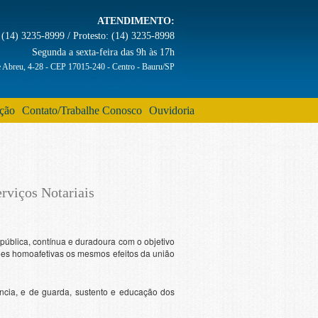
ATENDIMENTO:
(14) 3235-8999 / Protesto: (14) 3235-8998
Segunda a sexta-feira das 9h às 17h
e Abreu, 4-28 - CEP 17015-240 - Centro - Bauru/SP
ação
Contato/Trabalhe Conosco
Ouvidoria
rviços Notariais
ública, contínua e duradoura com o objetivo
niões homoafetivas os mesmos efeitos da união
ência, e de guarda, sustento e educação dos