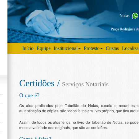
Notas:
Praça Rodrigues d
Início
Equipe
Institucional
Protesto
Custas
Localiz
Certidões /
Serviços Notariais
O que é?
Os atos praticados pelo Tabelião de Notas, exceto o reconhecim
autenticação de cópias, são todos feitos em livro próprio, que fica arq
Assim, de todos os atos feitos no livro do Tabelião de Notas, se pode
mesma validade dos originais, que são as certidões.