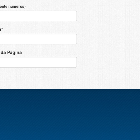
ente números)
e*
da Página