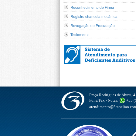
Reconhecimento de Firma
Registro chancela mecânica
Revogação de Procuração
Testamento
Praça Rodrigues de Abreu, 4
Fone/Fax - Notas:
+55 (1
atendimento@3tabeliao.com