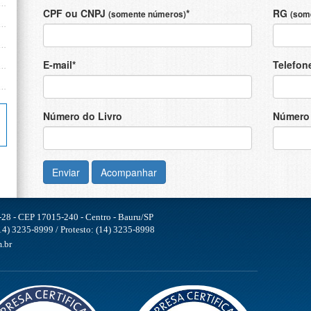
CPF ou CNPJ
*
RG
(somente números)
(som
E-mail*
Telefon
Número do Livro
Número 
Enviar
Acompanhar
-28 - CEP 17015-240 - Centro - Bauru/SP
4) 3235-8999 / Protesto: (14) 3235-8998
.br